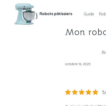
Aller
au
Robots pâtissiers
Guide
Rob
contenu
Mon robot
Ac
octobre 16, 2025
5/