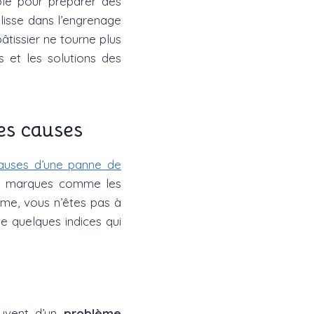
able pour préparer des
glisse dans l’engrenage
âtissier ne tourne plus
s et les solutions des
tes causes
auses d’une panne de
s marques comme les
me, vous n’êtes pas à
ste quelques indices qui
ouvent d’un
problème