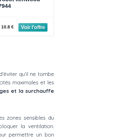
7944
10.8 €
d’éviter qu’il ne tombe
cités maximales et les
rges et la surchauffe
les zones sensibles du
loquer la ventilation.
our permettre un bon