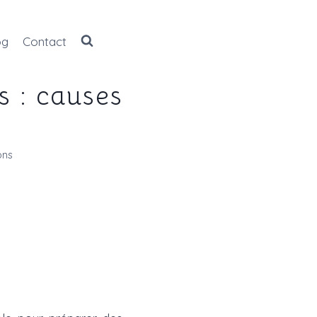
og
Contact
s : causes
ons