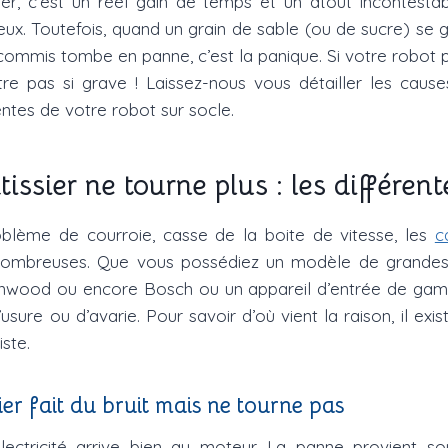
ier, c’est un réel gain de temps et un atout incontest
ux. Toutefois, quand un grain de sable (ou de sucre) se 
commis tombe en panne, c’est la panique. Si votre robot p
tre pas si grave ! Laissez-nous vous détailler les cause
entes de votre robot sur socle.
issier ne tourne plus : les différen
blème de courroie, casse de la boite de vitesse, les
c
ombreuses. Que vous possédiez un modèle de grande
enwood ou encore Bosch ou un appareil d’entrée de gam
usure ou d’avarie. Pour savoir d’où vient la raison, il exi
iste.
er fait du bruit mais ne tourne pas
électricité arrive bien au moteur. La panne provient s