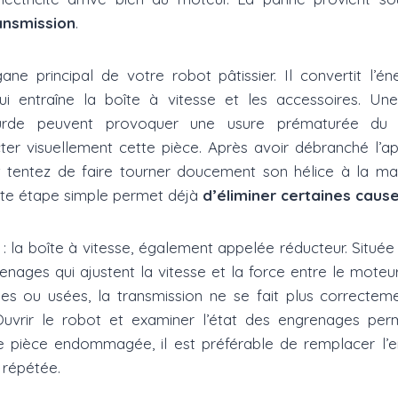
ansmission
.
ane principal de votre robot pâtissier. Il convertit l’én
i entraîne la boîte à vitesse et les accessoires. Une 
ourde peuvent provoquer une usure prématurée du m
r visuellement cette pièce. Après avoir débranché l’app
tentez de faire tourner doucement son hélice à la main
tte étape simple permet déjà
d’éliminer certaines caus
: la boîte à vitesse, également appelée réducteur. Située
enages qui ajustent la vitesse et la force entre le moteur
es ou usées, la transmission ne se fait plus correcteme
Ouvrir le robot et examiner l’état des engrenages pe
e pièce endommagée, il est préférable de remplacer l’
 répétée.