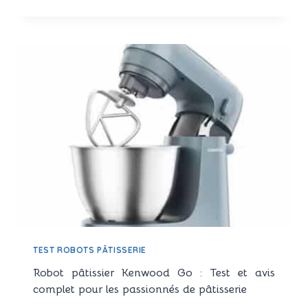
ROBOT
DE
CUISINE
NE
DÉMARRE
PLUS
:
QUE
VÉRIFIER
AVANT
D’APPELER
LE
SAV
?
TEST ROBOTS PÂTISSERIE
Robot pâtissier Kenwood Go : Test et avis
complet pour les passionnés de pâtisserie