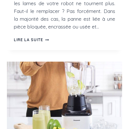
les lames de votre robot ne tournent plus.
Faut-il le remplacer ? Pas forcément. Dans
la majorité des cas, la panne est liée à une
pièce bloquée, encrassée ou usée et…
LES
LIRE LA SUITE
LAMES
DE
MON
ROBOT
NE
TOURNENT
PLUS
:
5
CAUSES
POSSIBLES
ET
LEURS
SOLUTIONS